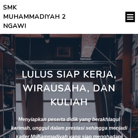
SMK
MUHAMMADIYAH 2
NGAWI
LULUS SIAP KERJA,
WIRAUSAHA, DAN
KULIAH
Menyiapkan peserta didik yang berakhlaqul
karimah, unggul dalam prestasi sehingga menjadi
kader Muhammadiyah yang siap menghadapi