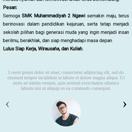
Pesan:
Semoga
SMK Muhammadiyah 2 Ngawi
semakin maju, terus
berinovasi dalam pendidikan kejuruan, serta tetap menjadi
sekolah pilihan bagi generasi muda yang ingin menjadi insan
berilmu, berakhlak, dan siap menghadapi masa depan.
Lulus Siap Kerja, Wirausaha, dan Kuliah.
Lorem ipsum dolor sit amet, consectetur adipiscing elit, sed do
eiusmod tempor incididunt ut labore et dolore magna aliqua. Ut
enim ad minim veniam, quis nostrud exercitation ullamco
laboris nisi ut aliquip ex ea commodo consequat.
‹
›