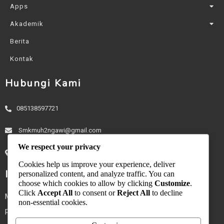
Apps
Akademik
Berita
Kontak
Hubungi Kami
085138597721
Smkmuh2ngawi@gmail.com
We respect your privacy
Jl. Mantingan-Sine No.Km 0, Pasar, Mantingan
Cookies help us improve your experience, deliver
Ikuti Kabar Kami
personalized content, and analyze traffic. You can
choose which cookies to allow by clicking
Customize
.
Click
Accept All
to consent or
Reject All
to decline
Masukkan email Anda untuk mendapatkan berita dan
non-essential cookies.
pengumuman terbaru dari SMK Muhammadiyah.