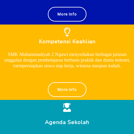
More Info
Kompetensi Keahlian
SMK Muhammadiyah 2 Ngawi menyediakan berbagai jurusan
unggulan dengan pembelajaran berbasis praktik dan dunia industri,
mempersiapkan siswa siap kerja, wirausa maupun kuliah.
More Info
Agenda Sekolah